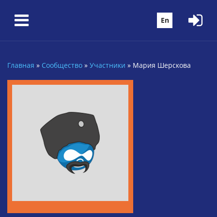
Перейти к основному содержанию
En
Главная
»
Сообщество
»
Участники
»
Мария Шерскова
Вы здесь