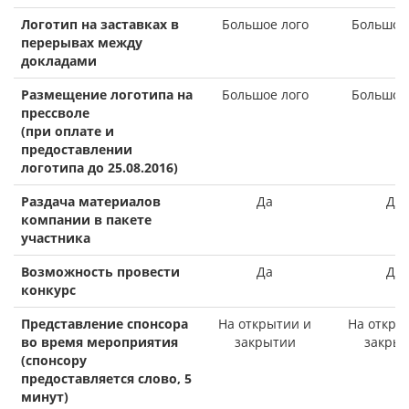
Логотип на заставках в
Большое лого
Большое 
перерывах между
докладами
Размещение логотипа на
Большое лого
Большое 
прессволе
(при оплате и
предоставлении
логотипа до 25.08.2016)
Раздача материалов
Да
Да
компании в пакете
участника
Возможность провести
Да
Да
конкурс
Представление спонсора
На открытии и
На откры
во время мероприятия
закрытии
закры
(спонсору
предоставляется слово, 5
минут)