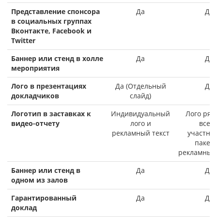
Представление спонсора
Да
Да
в социальных группах
Вконтакте, Facebook и
Twitter
Баннер или стенд в холле
Да
Да
мероприятия
Лого в презентациях
Да (Отдельный
Да
докладчиков
слайд)
Логотип в заставках к
Индивидуальный
Лого ряд
видео-отчету
лого и
всем
рекламный текст
участни
пакета
рекламный
Баннер или стенд в
Да
Да
одном из залов
Гарантированный
Да
Да
доклад