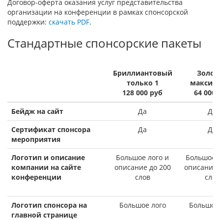
Договор-оферта оказания услуг представительства
организации на конференции в рамках спонсорской
поддержки:
скачать PDF
.
Стандартные спонсорские пакеты
Бриллиантовый
Золот
только 1
максим
128 000 руб
64 000 
Бейдж на сайт
Да
Да
Сертификат спонсора
Да
Да
мероприятия
Логотип и описание
Большое лого и
Большое л
компании на сайте
описание до 200
описание 
конференции
слов
слов
Логотип спонсора на
Большое лого
Большое 
главной странице