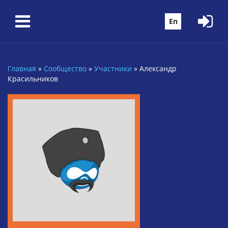
Перейти к основному содержанию
En
Главная
»
Сообщество
»
Участники
»
Александр
Вы здесь
Красильников