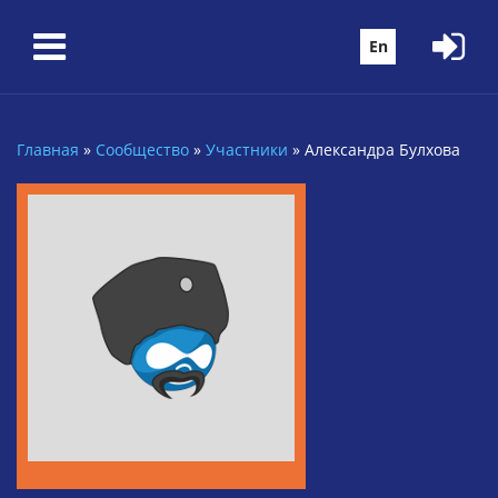
Перейти к основному содержанию
En
Главная
»
Сообщество
»
Участники
»
Александра Булхова
Вы здесь