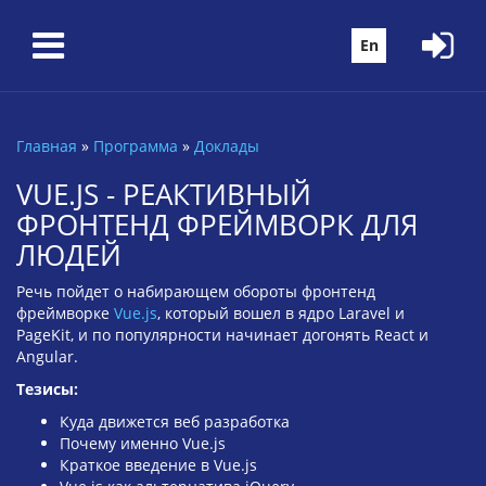
Перейти к основному содержанию
En
Главная
»
Программа
»
Доклады
Вы здесь
VUE.JS - РЕАКТИВНЫЙ
ФРОНТЕНД ФРЕЙМВОРК ДЛЯ
ЛЮДЕЙ
Речь пойдет о набирающем обороты фронтенд
фреймворке
Vue.js
, который вошел в ядро Laravel и
PageKit, и по популярности начинает догонять React и
Angular.
Тезисы:
Куда движется веб разработка
Почему именно Vue.js
Краткое введение в Vue.js