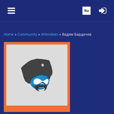
Skip to main content
Ru
Home
»
Community
»
Attendees
»
Вадим Бардачев
You are here