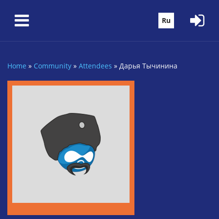
Skip to main content
Ru
Home
»
Community
»
Attendees
»
Дарья Тычинина
You are here