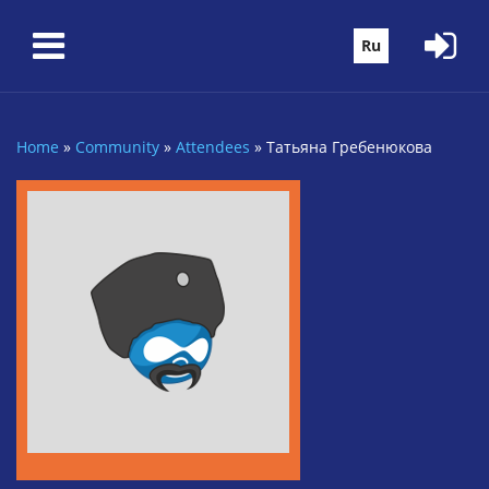
Skip to main content
Ru
Home
»
Community
»
Attendees
»
Татьяна Гребенюкова
You are here