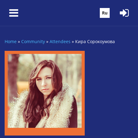
Skip to main content
Ru
Home
»
Community
»
Attendees
»
Кира Сорокоумова
You are here