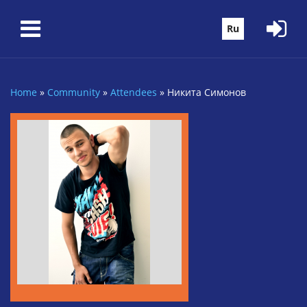
Skip to main content
Ru
Home
»
Community
»
Attendees
»
Никита Симонов
You are here