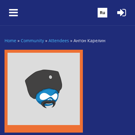
Skip to main content
Ru
Home
»
Community
»
Attendees
»
Антон Карелин
You are here