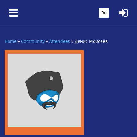
Skip to main content
Ru
Home
»
Community
»
Attendees
»
Денис Моисеев
You are here