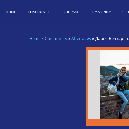
Skip to main content
HOME
CONFERENCE
PROGRAM
COMMUNITY
SP
Home
»
Community
»
Attendees
»
Дарья Бочкарёв
You are here