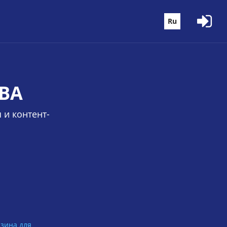
Ru
ВА
 и контент-
зина для