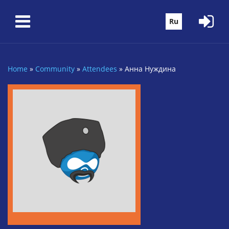
Skip to main content
Ru
Home
»
Community
»
Attendees
»
Анна Нуждина
You are here