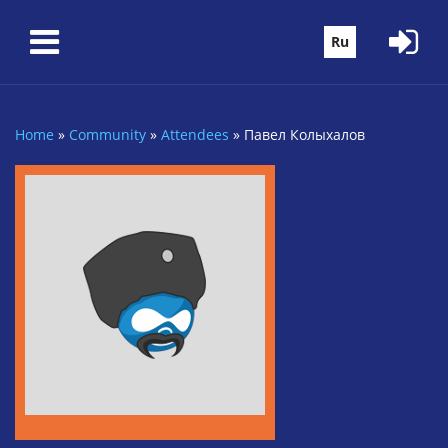
Skip to main content
Ru
Home
»
Community
»
Attendees
»
Павел Колыхалов
You are here