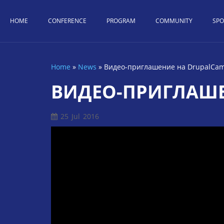
Skip to main content
HOME
CONFERENCE
PROGRAM
COMMUNITY
SP
Home
»
News
»
Видео-приглашение на DrupalCam
You are here
ВИДЕО-ПРИГЛАШЕ
25
Jul
2016